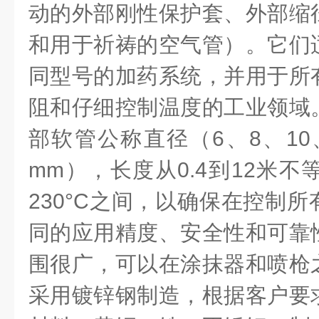
动的外部刚性保护套、外部缩
和用于祈祷的空气管）。它们
同型号的加药系统，并用于所
阻和仔细控制温度的工业领域
部软管公称直径（
6
、
8
、
10
mm
），长度从
0.4
到
12
米不
230
°
C
之间，以确保在控制所
同的应用精度、安全性和可靠
围很广，可以在涂抹器和喷枪
采用镀锌钢制造，根据客户要