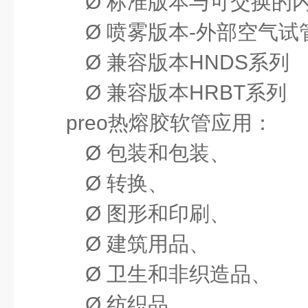
Ø
标准版本与可交换的
Ø
喷雾版本
-
外部空气试
Ø
兼容版本
HNDS
系列
Ø
兼容版本
HRBT
系列
preo
热熔胶软管
应用：
Ø
包装和包装、
Ø
转换、
Ø
图形和印刷、
Ø
建筑用品、
Ø
卫生和非织造品、
Ø
纺织品、