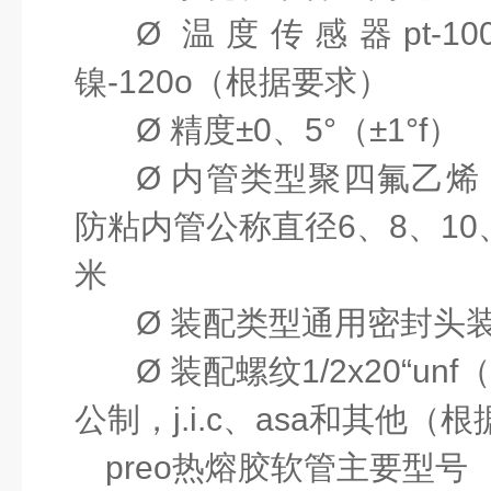
Ø
温度传感器
pt-10
镍
-120o
（根据要求）
Ø
精度
±0
、
5°
（
±1°f
）
Ø
内管类型聚四氟乙烯
防粘内管公称直径
6
、
8
、
10
米
Ø
装配类型通用密封头
Ø
装配螺纹
1/2x20“unf
公制，
j.i.c
、
asa
和其他（根
preo
热熔胶软管
主要型号