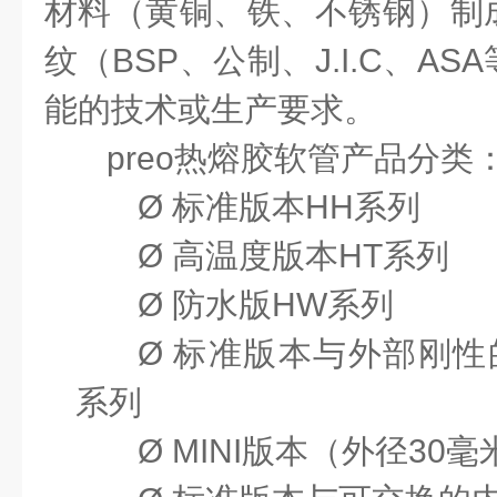
材料（黄铜、铁、不锈钢）制
纹（
BSP
、公制、
J.I.C
、
ASA
能的技术或生产要求。
preo
热熔胶软管产品
分类
Ø
标准版本
HH
系列
Ø
高温度版本
HT
系列
Ø
防水版
HW
系列
Ø
标准版本与外部刚性
系列
Ø
MINI
版本（外径
30
毫