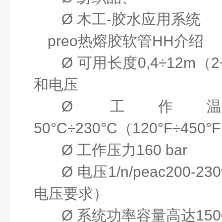
Ø
木工
-
胶水应用系统
preo
热熔胶软管
HH
介绍
Ø
可用长度
0,4÷12m
（
2
和电压
Ø
工作
50°C÷230°C
（
120°F÷450°F
Ø
工作压力
160 bar
Ø
电压
1/n/peac200-23
电压要求）
Ø
系统功率容量高达
150